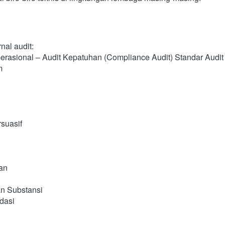
rnal audit:
erasional – Audit Kepatuhan (Compliance Audit) Standar Audit
m
rsuasif
an
n Substansi
dasi