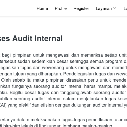
Home
Profile
Register
Layanan
L
s Audit Internal
t bagi pimpinan untuk mengawasi dan memeriksa setiap unit 
tersebut sudah sedemikian besar sehingga semua program dan
legasikan tugas dan wewenang untuk mengawasi dan memeriks
 dengan tujuan yang diharapkan. Pendelegasian tugas dan we
. Oleh sebab itu maka pimpinan dirasakan perlu untuk mende
ankan fungsinya seorang auditor internal harus mampu melak
ku. Begitu besar tugas dan tanggungjawab seorang auditor i
ian seorang audtor internal dalam menjalankan tugas kese
KAI) yang efektif dan efisien dengan dukungan auditor internal
tanya dalam melaksanakan tugas-tugas pemeriksaan, utaman
i biro-biro teknis di lingkungan lembaga masing-masing.