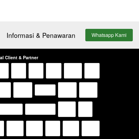
Informasi & Penawaran
Whatsapp Kami
`
al Client & Partner