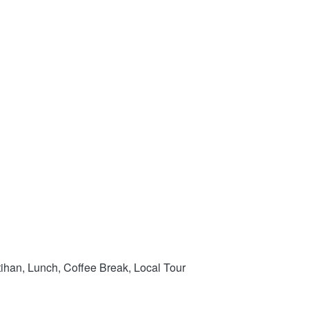
Fasilitas : Hotel, Antar Jemput Bandara, Training Kits, Dokumentasi, Materi Pelatihan,   Sertifikat Pelatihan, Lunch, Coffee Break, Local Tour 