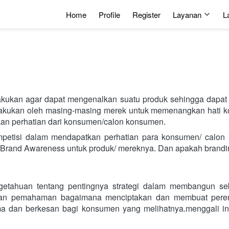
Home
Profile
Register
Layanan
L
akukan agar dapat mengenalkan suatu produk sehingga dapat 
lakukan oleh masing-masing merek untuk memenangkan hati ko
kan perhatian dari konsumen/calon konsumen.
mpetisi dalam mendapatkan perhatian para konsumen/ calon 
i Brand Awareness untuk produk/ mereknya. Dan apakah brandi
etahuan tentang pentingnya strategi dalam membangun sebu
 dan pemahaman bagaimana menciptakan dan membuat perenc
ma dan berkesan bagi konsumen yang melihatnya.menggali inf