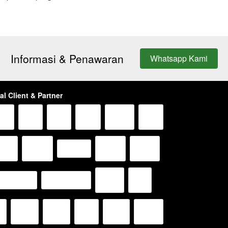
Informasi & Penawaran
Whatsapp Kami
`
al Client & Partner