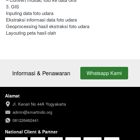
3. GIS
Inputing data foto udara
Ekstraksi informasi data foto udara
Geoprocessing hasil ekstraksi foto udara
Layouting peta hasil olah
Informasi & Penawaran
Whatsapp Kami
`
Alamat
Jl. Kenari No 44A Yogyakarta
admin@smartindo.org
081226462441
National Client & Partner