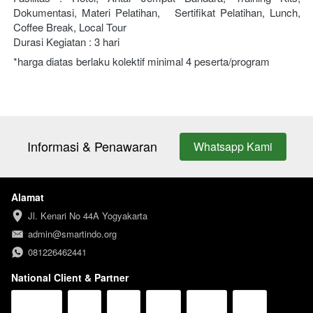
Dokumentasi, Materi Pelatihan,   Sertifikat Pelatihan, Lunch, 
Coffee Break, Local Tour 
Durasi Kegiatan : 3 hari
*harga diatas berlaku kolektif minimal 4 peserta/program
Informasi & Penawaran
Whatsapp Kami
`
Alamat
Jl. Kenari No 44A Yogyakarta
admin@smartindo.org
081226462441
National Client & Partner