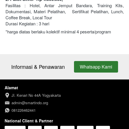
Fasilitas : Hotel, Antar Jemput Bandara, Training Kits, 
Dokumentasi, Materi Pelatihan,   Sertifikat Pelatihan, Lunch, 
Coffee Break, Local Tour 
Durasi Kegiatan : 3 hari
*harga diatas berlaku kolektif minimal 4 peserta/program
Informasi & Penawaran
Whatsapp Kami
`
Alamat
Jl. Kenari No 44A Yogyakarta
admin@smartindo.org
081226462441
National Client & Partner