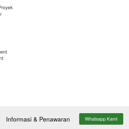
Proyek
p
ent
nt
Informasi & Penawaran
Whatsapp Kami
`