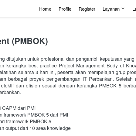
Home
Profile
Register
Layanan
L
ent (PMBOK)
ang ditujukan untuk profesional dan pengambil keputusan yan
an kerangka best practice Project Management Body of Know
atihan selama 3 hari ini, peserta akan mempelajari grup proses,
m berbagai proyek pengembangan IT Perbankan. Setelah men
efektif dan efisien sesuai dengan kerangka PMBOK 5 berba
Perbankan.
si CAPM dari PMI
 framework PMBOK 5 dari PMI
ari framework PMBOK 5
n output dari 10 area knowledge