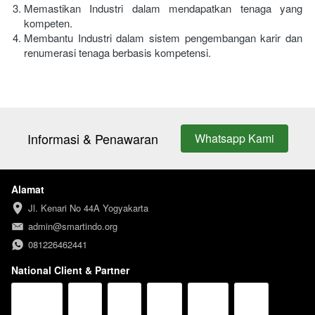
Memastikan Industri dalam mendapatkan tenaga yang 
kompeten.
Membantu Industri dalam sistem pengembangan karir dan 
renumerasi tenaga berbasis kompetensi.
Informasi & Penawaran
Whatsapp Kami
`
Alamat
Jl. Kenari No 44A Yogyakarta
admin@smartindo.org
081226462441
National Client & Partner