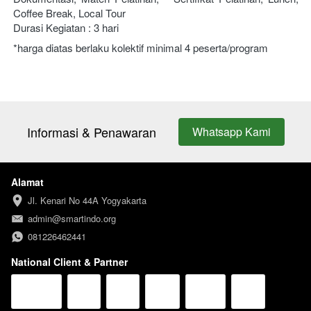
Coffee Break, Local Tour 
Durasi Kegiatan : 3 hari
*harga diatas berlaku kolektif minimal 4 peserta/program
Informasi & Penawaran
Whatsapp Kami
`
Alamat
Jl. Kenari No 44A Yogyakarta
admin@smartindo.org
081226462441
National Client & Partner