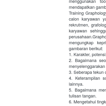
menggunakan tool
mendapatkan gambar
Training Grapholog
calon karyawan ya
rekrutmen, grafolo
karyawan sehingg
perusahaan.Graph
mengungkap kepri
gambaran berikut:
1. Karakter, potens
2. Bagaimana seo
menyelenggarakan   
3. Seberapa tekun c
4. Keterampilan s
lainnya.

5. Bagaimana meng
tulisan tangan.

6. Mengetahui tingk