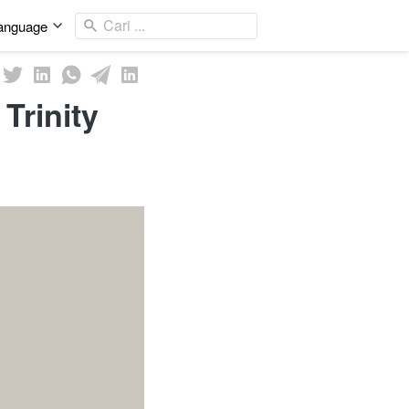
Cari ...
anguage
Trinity