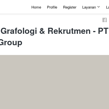
Home
Profile
Register
Layanan
L
m
 Grafologi & Rekrutmen - PT 
Group