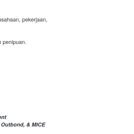
sahaan, pekerjaan, 
n penipuan.
nt 
, Outbond, & MICE