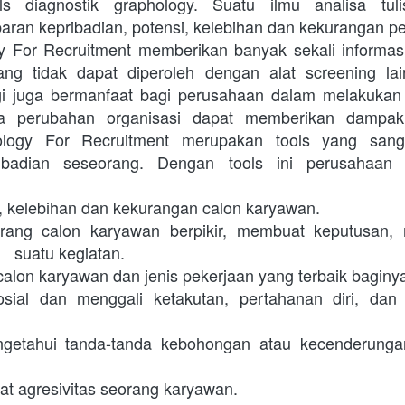
s diagnostik graphology. Suatu ilmu analisa tuli
an kepribadian, potensi, kelebihan dan kekurangan pe
y For Recruitment memberikan banyak sekali informas
ng tidak dapat diperoleh dengan alat screening lain
gi juga bermanfaat bagi perusahaan dalam melakukan 
a perubahan organisasi dapat memberikan dampak y
ology For Recruitment merupakan tools yang sanga
badian seseorang. Dengan tools ini perusahaan 
i, kelebihan dan kekurangan calon karyawan.

rang calon karyawan berpikir, membuat keputusan, 
 suatu kegiatan.

alon karyawan dan jenis pekerjaan yang terbaik baginya
osial dan menggali ketakutan, pertahanan diri, dan
etahui tanda-tanda kebohongan atau kecenderungan
at agresivitas seorang karyawan.