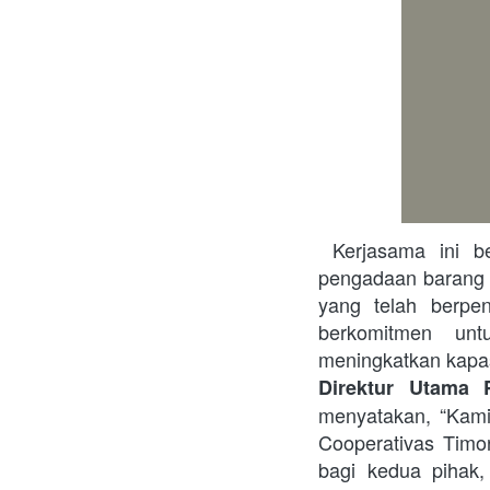
 Kerjasama ini bertujuan untuk meningkatkan efisiensi dan transparansi dalam proses 
pengadaan barang d
yang telah berpe
berkomitmen unt
meningkatkan kapas
Direktur Utama 
menyatakan, “Kami
Cooperativas Timo
bagi kedua pihak,