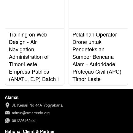
Training on Web
Pelatihan Operator
Design - Air
Drone untuk
Navigation
Pendeteksian
Administration of
Sumber Bencana
Timor-Leste,
Alam - Autoridade
Empresa Pública
Proteção Civil (APC)
(ANATL, E.P) Batch 1
Timor Leste
Alamat
Jl. Kenari No 44A Yogyakarta
admin@smartindo.org
081226462441
National Client & Partner