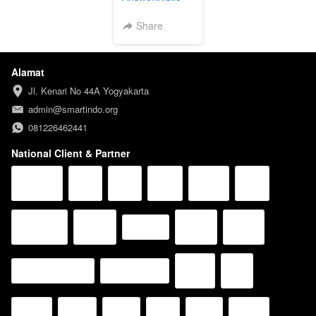
Premium (1
Bulan)
Share
Alamat
Jl. Kenari No 44A Yogyakarta
admin@smartindo.org
081226462441
National Client & Partner