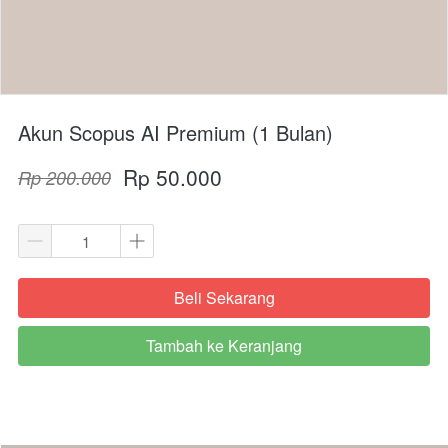
Akun Scopus AI Premium (1 Bulan)
Rp 50.000
Rp 200.000
Beli Sekarang
`
Tambah ke Keranjang
`