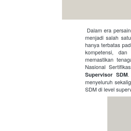
 Dalam era persaingan global saat ini, pengelolaan Sumber Daya Manusia (SDM) yang efektif 
menjadi salah satu
hanya terbatas pad
kompetensi, dan 
memastikan tenaga
Nasional Sertifik
.
Supervisor SDM
menyeluruh sekalig
SDM di level supervi