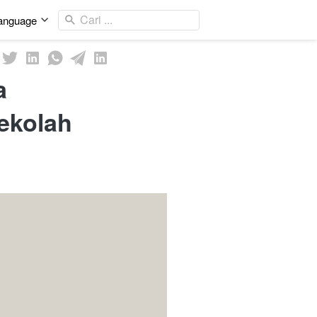
Cari ...
anguage
a
ekolah