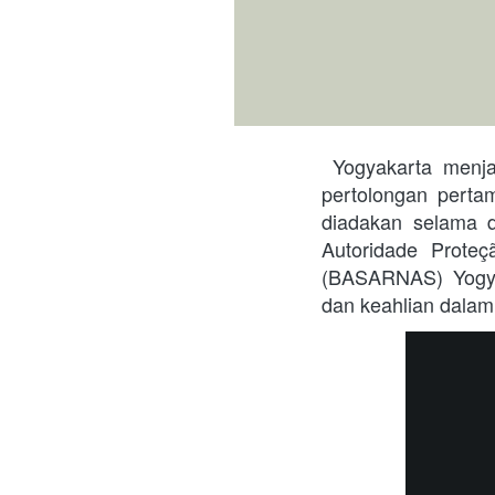
 Yogyakarta menjadi saksi sebuah inisiatif kolaboratif yang mengesankan, yakni pelatihan 
pertolongan pertam
diadakan selama d
Autoridade Proteç
(BASARNAS) Yogyak
dan keahlian dalam