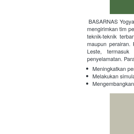
 BASARNAS Yogyakarta, sebagai institusi yang memiliki reputasi dalam operasi penyelamatan, 
mengirimkan tim p
teknik-teknik terb
maupun perairan. P
Leste, termasuk
penyelamatan. Par
Meningkatkan pen
Melakukan simulas
Mengembangkan k