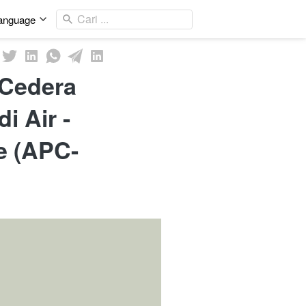
Cari ...
anguage
 Cedera
i Air -
e (APC-