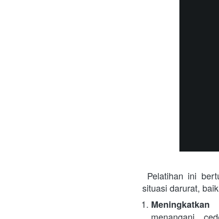
 Pelatihan ini bertujuan untuk meningkatkan kemampuan para peserta dalam menghadapi 
situasi darurat, bai
Meningkatkan 
menangani ced