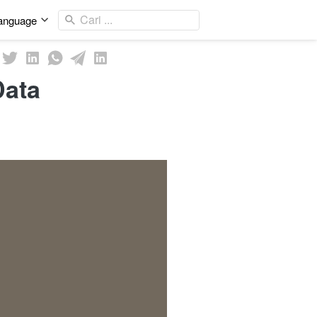
Cari ...
anguage
Data