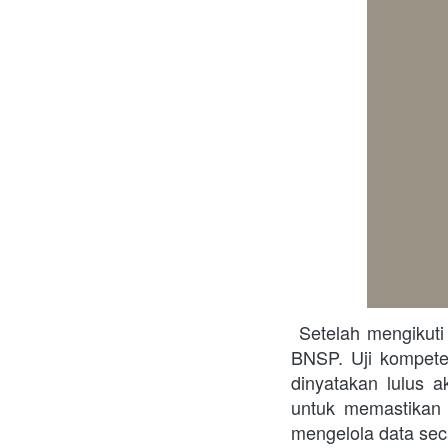
 Setelah mengikuti pelatihan, peserta akan diuji oleh asesor yang memiliki lisensi resmi dari 
BNSP. Uji kompeten
dinyatakan lulus a
untuk memastikan 
mengelola data seca