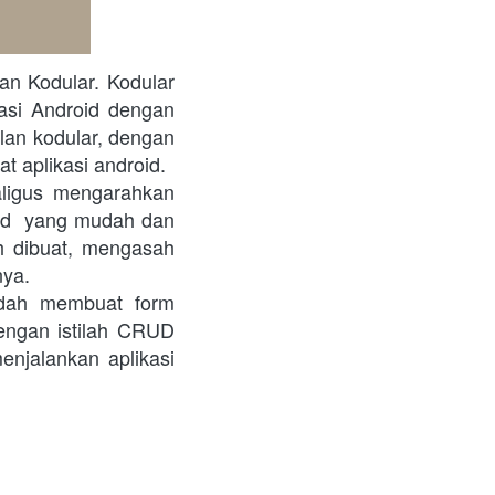
an Kodular. Kodular 
si Android dengan 
alan kodular, dengan 
t aplikasi android.
ligus mengarahkan 
id  yang mudah dan 
h dibuat, mengasah 
nya.
dah membuat form 
ngan istilah CRUD 
njalankan aplikasi 