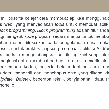
i ini, peserta belajar cara membuat aplikasi menggunak
us web, yang menyediakan
untuk membuat aplika
tools
.
adalah fitur and
lock programming
Block programming
lu lagi mengetik kode program secara manual untuk membua
tihan materi difokuskan pada pengetahuan dasar seka
serta untuk praktek langsung membuat aplikasi Andro
at berlatih mengembangkan sendiri aplikasi yang tela
 imaginasi untuk membuat berbagai aplikasi menarik lain
 pertemuan kedua, peserta belajar tentang cara mu
n data, mengedit dan menghapus data yang dikenal de
), beberapa teknik penyimpanan data, me
Update, Delete
one, dll.