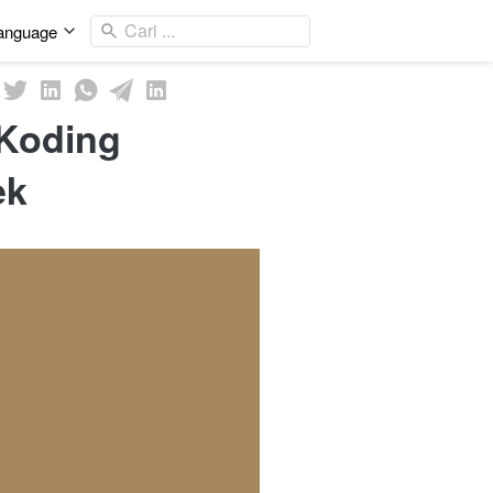
Cari ...
anguage
 Koding
ek