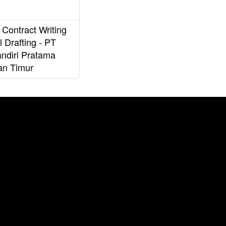
 Contract Writing
 Drafting - PT
ndiri Pratama
an Timur