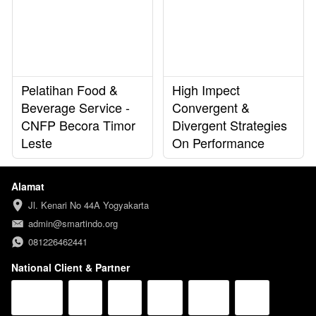
Pelatihan Food &
High Impect
Beverage Service -
Convergent &
CNFP Becora Timor
Divergent Strategies
Leste
On Performance
Alamat
Jl. Kenari No 44A Yogyakarta
admin@smartindo.org
081226462441
National Client & Partner