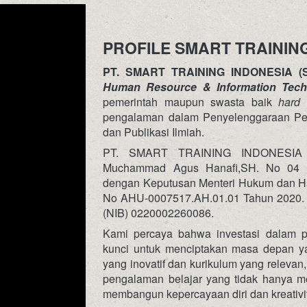
PROFILE SMART TRAININ
PT. SMART TRAINING INDONESIA (S
Human Resource & Information Tech
pemerintah maupun swasta baik 
hard 
pengalaman dalam Penyelenggaraan Pelati
dan Publikasi Ilmiah.
PT. SMART TRAINING INDONESIA ber
Muchammad Agus Hanafi,SH. No 04 Ta
dengan Keputusan Menteri Hukum dan Ha
No AHU-0007517.AH.01.01 Tahun 2020. s
(NIB) 0220002260086
. 
Kami percaya bahwa investasi dalam p
kunci untuk menciptakan masa depan ya
yang inovatif dan kurikulum yang releva
pengalaman belajar yang tidak hanya men
membangun kepercayaan diri dan kreativi